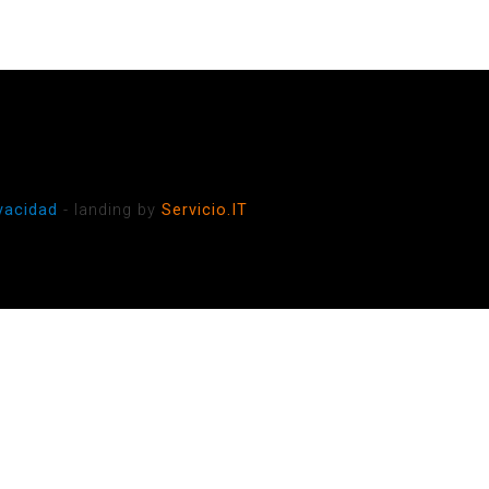
ivacidad
- landing by
Servicio.IT